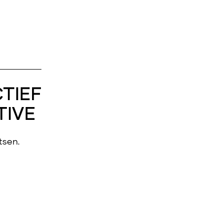
CTIEF
TIVE
tsen.