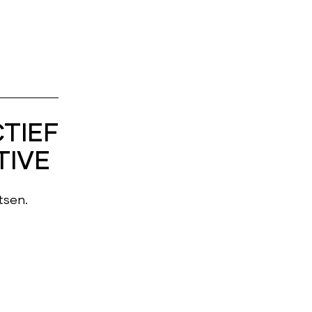
CTIEF
TIVE
tsen.